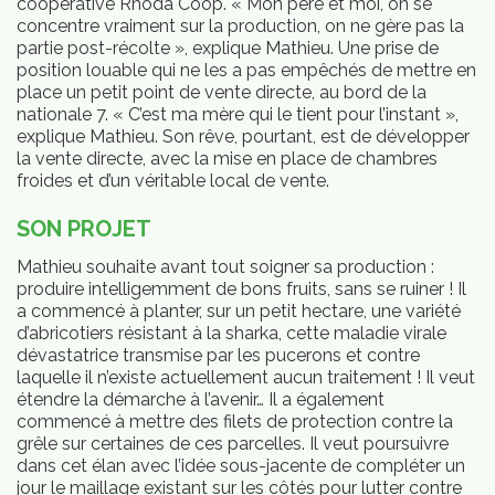
coopérative Rhoda Coop. « Mon père et moi, on se
concentre vraiment sur la production, on ne gère pas la
partie post-récolte », explique Mathieu. Une prise de
position louable qui ne les a pas empêchés de mettre en
place un petit point de vente directe, au bord de la
nationale 7. « C’est ma mère qui le tient pour l’instant »,
explique Mathieu. Son rêve, pourtant, est de développer
la vente directe, avec la mise en place de chambres
froides et d’un véritable local de vente.
SON PROJET
Mathieu souhaite avant tout soigner sa production :
produire intelligemment de bons fruits, sans se ruiner ! Il
a commencé à planter, sur un petit hectare, une variété
d’abricotiers résistant à la sharka, cette maladie virale
dévastatrice transmise par les pucerons et contre
laquelle il n’existe actuellement aucun traitement ! Il veut
mbres
étendre la démarche à l’avenir… Il a également
commencé à mettre des filets de protection contre la
grêle sur certaines de ces parcelles. Il veut poursuivre
dans cet élan avec l’idée sous-jacente de compléter un
jour le maillage existant sur les côtés pour lutter contre