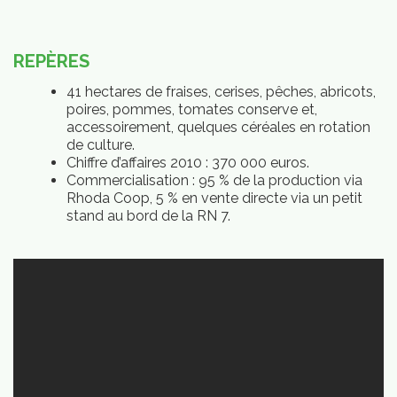
REPÈRES
41 hectares de fraises, cerises, pêches, abricots,
Qui
poires, pommes, tomates conserve et,
mmes-
accessoirement, quelques céréales en rotation
ous
de culture.
Chiffre d’affaires 2010 : 370 000 euros.
Commercialisation : 95 % de la production via
Rhoda Coop, 5 % en vente directe via un petit
stand au bord de la RN 7.