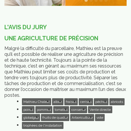
L'AVIS DU JURY
UNE AGRICULTURE DE PRÉCISION
Malgré la difficulté du parcellaire, Mathieu est la preuve
qu’il est possible de réaliser une agriculture de précision
et de haute technicité. Toujours à la pointe de la
technique, c’est en gérant au maximum ses ressources
que Mathieu peut limiter ses coûts de production et
tendre vers toujours plus de productivité. Séparer les
tâches de production et de commercialisation, c’est se
donner l’occasion de maîtriser au maximum l’un des deux
postes.
Mathieu Chaleat
albon
fraises
cerises
pêches
abricots
poires
pommes
tomates
conserve
Vente directe
globalgap
fruits de qualité
Arboriculture
vote
trophées de l'installation