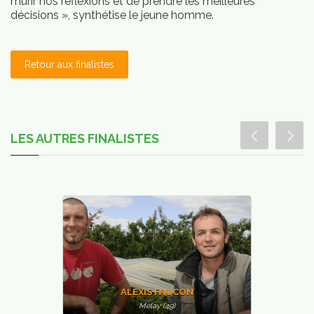
mûrir nos réflexions et de prendre les meilleures
ans
décisions », synthétise le jeune homme.
vos
asses
Retour aux finalistes
LES AUTRES FINALISTES
ALEXIS FAUCON
Melay (49)