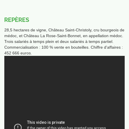
REPÈRES
28,5 hectares de vigne, Château Saint-Christoly, cru bourgeois de
médoc, et Château La Rose-Saint-Bonnet, en appellation médoc.
Qui
Trois salariés à temps plein et deux salariés à temps partiel.
mmes-
Commercialisation : 100 % vente en bouteilles. Chiffre d'affaires :
ous
452 666 euros.