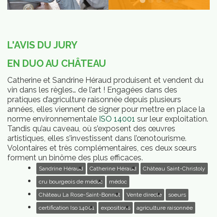
L'AVIS DU JURY
EN DUO AU CHÂTEAU
Catherine et Sandrine Héraud produisent et vendent du
vin dans les règles… de l’art ! Engagées dans des
pratiques d’agriculture raisonnée depuis plusieurs
années, elles viennent de signer pour mettre en place la
norme environnementale
ISO 14001
sur leur exploitation.
Tandis qu’au caveau, où s’exposent des œuvres
artistiques, elles s’investissent dans l’œnotourisme.
Volontaires et très complémentaires, ces deux sœurs
forment un binôme des plus efficaces.
Sandrine Héraud
Catherine Héraud
Château Saint-Christoly
cru bourgeois de médoc
médoc
Château La Rose-Saint-Bonnet
Vente directe
soeurs
certification Iso 14001
expositions
agriculture raisonnée