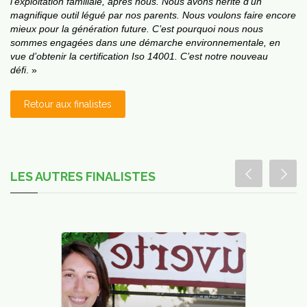
l’exploitation familiale, après nous. Nous avons hérité d’un
magnifique outil légué par nos parents. Nous voulons faire encore
JSP
mieux pour la génération future. C’est pourquoi nous nous
ans
sommes engagées dans une démarche environnementale, en
vos
vue d’obtenir la certification Iso 14001. C’est notre nouveau
asses
défi
. »
Retour aux finalistes
LES AUTRES FINALISTES