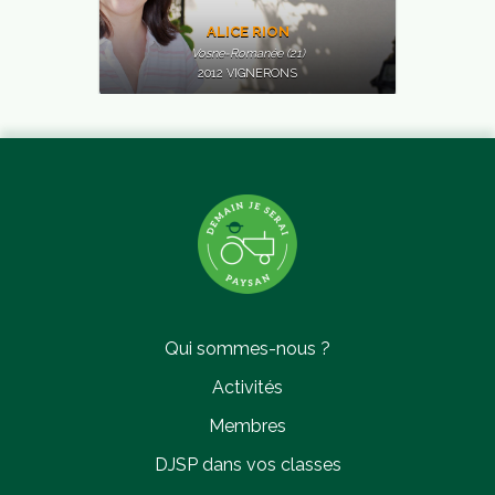
ALICE RION
Vosne-Romanée (21)
2012 VIGNERONS
IMELDA FIGUREAU
Pont-Saint-Martin (44)
2012 VIGNERONS
Qui sommes-nous ?
Activités
Membres
DJSP dans vos classes
CÉLINE GORMALLY
Passenans (39)