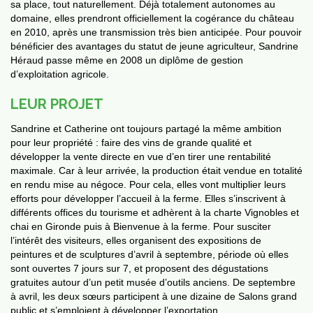
sa place, tout naturellement. Déjà totalement autonomes au
domaine, elles prendront officiellement la cogérance du château
en 2010, après une transmission très bien anticipée. Pour pouvoir
bénéficier des avantages du statut de jeune agriculteur, Sandrine
Héraud passe même en 2008 un diplôme de gestion
d’exploitation agricole.
LEUR PROJET
Sandrine et Catherine ont toujours partagé la même ambition
pour leur propriété : faire des vins de grande qualité et
développer la vente directe en vue d’en tirer une rentabilité
maximale. Car à leur arrivée, la production était vendue en totalité
en rendu mise au négoce. Pour cela, elles vont multiplier leurs
efforts pour développer l’accueil à la ferme. Elles s’inscrivent à
différents offices du tourisme et adhèrent à la charte Vignobles et
chai en Gironde puis à Bienvenue à la ferme. Pour susciter
l’intérêt des visiteurs, elles organisent des expositions de
peintures et de sculptures d’avril à septembre, période où elles
mbres
sont ouvertes 7 jours sur 7, et proposent des dégustations
gratuites autour d’un petit musée d’outils anciens. De septembre
à avril, les deux sœurs participent à une dizaine de Salons grand
public et s’emploient à développer l’exportation…