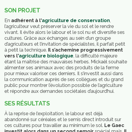
SON PROJET
En
adhérent à l'
agriculture de conservation
,
l’agriculteur veut préserver la vie du sol et le rendre
vivant. Il évite alors le labour et le sol nu et diversifie ses
cultures. Grâce aux échanges au sein d’un groupe
d’agriculteurs et l’invitation de spécialistes, il parfait petit
à petit la technique.
Il s’achemine progressivement
vers l'
agriculture biologique
, la difficulté majeure
étant la maîtrise des mauvaises herbes. Mickaël souhaite
alimenter ses animaux avec des produits de la ferme
pour mieux valoriser ces derniers. Il s’investit aussi dans
la communication auprès de ses collègues et du grand
mbres
public pour montrer l’évolution possible de l’agriculture
et répondre aux demandes sociétales d’aujourd’hui.
SES RÉSULTATS
À la reprise de l’exploitation, le labour est déjà
abandonné sur céréales et le semis direct introduit sur
ces cultures pour travailler au minimum le sol.
Le Gaec
investit alors dans un second semoir
spécial maïs.
Il