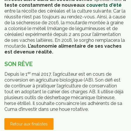
teste constamment de nouveaux
couverts d'été
entre la récolte des céréales et la culture suivante. Car la
réussite n’est pas toujours au rendez-vous. Ainsi, à cause
de la sécheresse de 2016, la moutarde montée à graine
a colonisé le méteil (mélange de légumineuses et de
céréales) expérimenté depuis 2 ans pour l’alimentation
de ses vaches laitières. En 2018, le sorgho remplacera la
moutarde.
L’autonomie alimentaire de ses vaches
est devenue réalité.
SON RÊVE
er
Depuis le 1
mai 2017, l’agriculteur est en cours de
conversion en agriculture biologique (AB). Son défi est
de continuer à pratiquer l’agriculture de conservation
tout en adoptant le cahier des charges AB. Il utilise déjà
plusieurs outils de désherbage mécanique (bineuse,
herse étrille). Il souhaite convaincre les adhérents de sa
JSP
Cuma d’investir dans une houe rotative.
ans
vos
asses
Retour aux finalistes