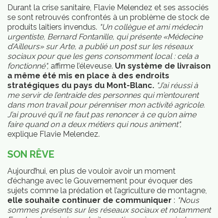
Durant la crise sanitaire, Flavie Melendez et ses associés
se sont retrouvés confrontés à un problème de stock de
produits laitiers invendus.
"Un collègue et ami médecin
urgentiste, Bernard Fontanille, qui présente «Médecine
d’Ailleurs» sur Arte, a publié un post sur les réseaux
sociaux pour que les gens consomment local : cela a
fonctionné",
affirme l’éleveuse.
Un système de livraison
a même été mis en place à des endroits
stratégiques du pays du Mont-Blanc.
"J’ai réussi à
me servir de l’entraide des personnes qui m’entourent
dans mon travail pour pérenniser mon activité agricole.
J’ai prouvé qu’il ne faut pas renoncer à ce qu’on aime
faire quand on a deux métiers qui nous animent",
explique Flavie Melendez.
SON RÊVE
Aujourd’hui, en plus de vouloir avoir un moment
d’échange avec le Gouvernement pour évoquer des
sujets comme la prédation et l’agriculture de montagne,
elle souhaite continuer de communiquer
:
"Nous
sommes présents sur les réseaux sociaux et notamment
JSP