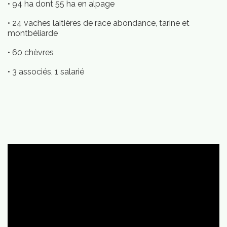
• 94 ha dont 55 ha en alpage
• 24 vaches laitières de race abondance, tarine et
montbéliarde
• 60 chèvres
Qui
• 3 associés, 1 salarié
mmes-
ous