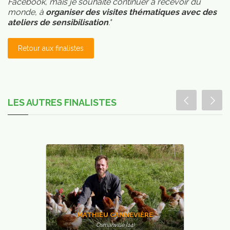
Facebook, mais je souhaite continuer à recevoir du
ans
monde, à
organiser des visites thématiques avec des
vos
ateliers de sensibilisation
."
asses
Retour aux finalistes
LES AUTRES FINALISTES
MATHIEU CANNEVIÈRE
Osmanville (14)