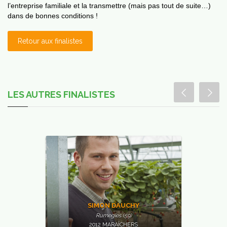
l’entreprise familiale et la transmettre (mais pas tout de suite…)
dans de bonnes conditions !
Retour aux finalistes
JSP
ans
vos
asses
LES AUTRES FINALISTES
SIMON DAUCHY
Rumegies (59)
2012 MARAÎCHERS