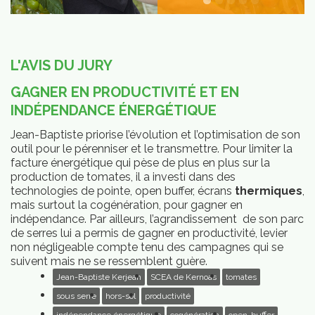
L'AVIS DU JURY
GAGNER EN PRODUCTIVITÉ ET EN
INDÉPENDANCE ÉNERGÉTIQUE
Jean-Baptiste priorise l’évolution et l’optimisation de son
outil pour le pérenniser et le transmettre. Pour limiter la
facture énergétique qui pèse de plus en plus sur la
production de tomates, il a investi dans des
technologies de pointe, open buffer, écrans
thermiques
,
mais surtout la cogénération, pour gagner en
indépendance. Par ailleurs, l’agrandissement de son parc
de serres lui a permis de gagner en productivité, levier
non négligeable compte tenu des campagnes qui se
suivent mais ne se ressemblent guère.
Jean-Baptiste Kerjean
SCEA de Kernoas
tomates
sous serre
hors-sol
productivité
Qui