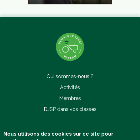
VINCENT AUDOY
Parentis-en-Born (40)
2012 MARAÎCHERS
Qui sommes-nous ?
Activités
Membres
DJSP dans vos classes
WESLEY VAN DER VALK
Le Thor (84)
2012 MARAÎCHERS
Politique de confidentialité
Nous utilisons des cookies sur ce site pour