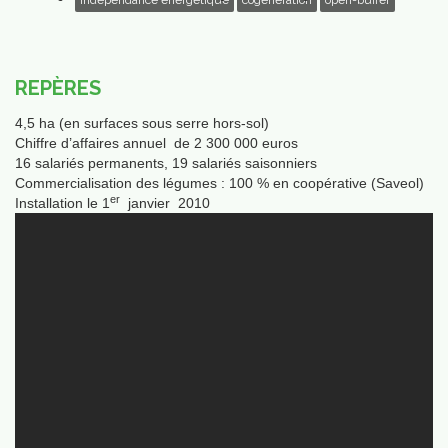
indépendance énergétique
cogénération
open-buffer
mmes-
ous
REPÈRES
4,5 ha (en surfaces sous serre hors-sol)
Chiffre d’affaires annuel de 2 300 000 euros
16 salariés permanents, 19 salariés saisonniers
Commercialisation des légumes : 100 % en coopérative (Saveol)
er
Installation le 1
janvier 2010