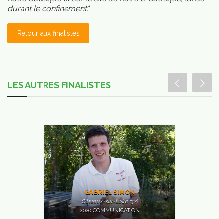
vos
durant le confinement."
asses
Retour aux finalistes
LES AUTRES FINALISTES
GABRIEL SIMON
Côteaux-sur-Loire (37)
2020 COMMUNICATION