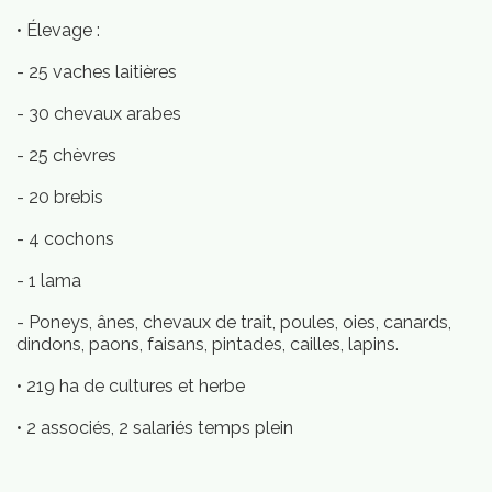
• Élevage :
- 25 vaches laitières
- 30 chevaux arabes
Qui
mmes-
- 25 chèvres
ous
- 20 brebis
- 4 cochons
- 1 lama
- Poneys, ânes, chevaux de trait, poules, oies, canards,
dindons, paons, faisans, pintades, cailles, lapins.
• 219 ha de cultures et herbe
• 2 associés, 2 salariés temps plein