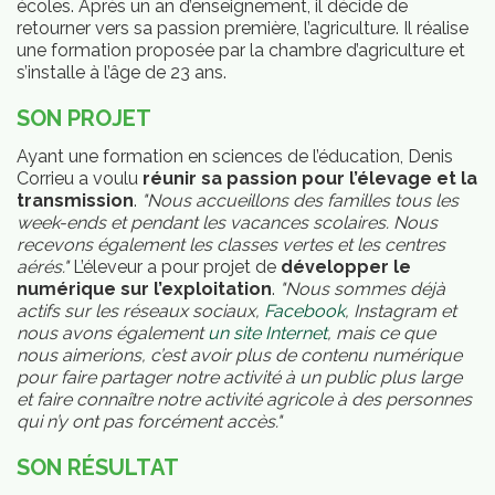
écoles. Après un an d’enseignement, il décide de
retourner vers sa passion première, l’agriculture. Il réalise
une formation proposée par la chambre d’agriculture et
s’installe à l’âge de 23 ans.
SON PROJET
Ayant une formation en sciences de l’éducation, Denis
Corrieu a voulu
réunir sa passion pour l’élevage et la
transmission
.
"Nous accueillons des familles tous les
week-ends et pendant les vacances scolaires. Nous
recevons également les classes vertes et les centres
aérés."
L’éleveur a pour projet de
développer le
numérique sur l’exploitation
.
"Nous sommes déjà
actifs sur les réseaux sociaux,
Facebook
, Instagram et
nous avons également
un site Internet
, mais ce que
nous aimerions, c’est avoir plus de contenu numérique
mbres
pour faire partager notre activité à un public plus large
et faire connaître notre activité agricole à des personnes
qui n’y ont pas forcément accès."
SON RÉSULTAT