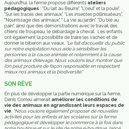
Aujourd’hui, la ferme propose différents
ateliers
pédagogiques
: "Du lait au Beurre", "L'oeuf et la poule",
"Sur les traces des animaux", "Les insectes pollinisateurs",
"Nourrissage des animaux", " La vie au jardin", "Du blé au
pain", ainsi que des démonstrations avec le travail des
chiens de troupeau, le débardage à cheval. Les enfants
ont également la possibilité de traire les vaches et de
donner le biberon aux veaux.
"Le fait d’accueillir du public
sur notre exploitation nous aide à sensibiliser les
personnes à la cause animale et notamment à la cause
des animaux d’élevage. Nous voulons leur montrer que
l’on peut produire de façon responsable en respectant
mieux nos animaux et la biodiversité."
SON RÊVE
En plus de développer la partie numérique sur la ferme,
Denis Corrieu aimerait
améliorer les conditions de
vie des animaux en agrandissant leurs espaces de
vie
.
"Nous voulons également proposer de nouvelles
activités pour les enfants et les scolaires sur la ferme
JSP
pédagogique et développer le commerce à la fois dans
ans
notre boutique et sur le site de notre e-boutique, lancé