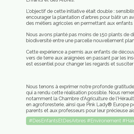
L'objectif de cette initiative était double : sensib
encourager la plantation d'arbres pour bâtir un av
des métiers agricoles en permettant aux enfants de
Nous avons planté pas moins de 150 plants de diff
biodiversité entre une parcelle nouvellement pla
Cette expérience a permis aux enfants de découvrir 
vers de terre aux araignées en passant par les inse
est essentiel pour changer les regards et suscite
Nous tenons à exprimer notre profonde gratitude à
qui a rendu cette réalisation possible. Nous rem
notamment la Chambre d'Agriculture de l'Héraul
en agroforesterie, ainsi que Pink Lady®️ Europe p
parents et aux professeurs pour leur précieuse ai
#DesEnfantsEtDesArbres #Environement #Hai