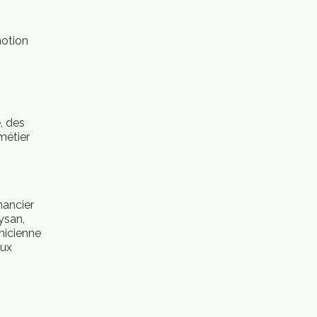
motion
e, des
métier
nancier
ysan,
nicienne
aux